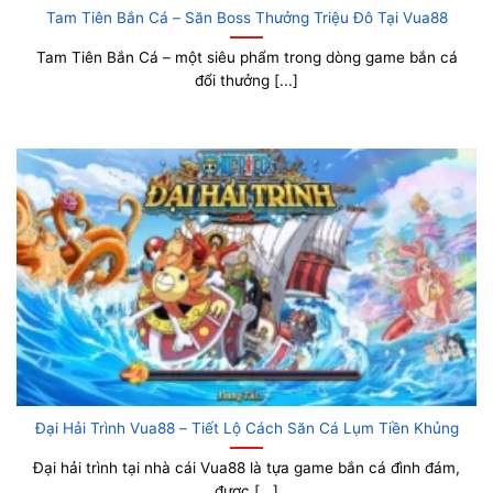
Tam Tiên Bắn Cá – Săn Boss Thưởng Triệu Đô Tại Vua88
Tam Tiên Bắn Cá – một siêu phẩm trong dòng game bắn cá
đổi thưởng [...]
Đại Hải Trình Vua88 – Tiết Lộ Cách Săn Cá Lụm Tiền Khủng
Đại hải trình tại nhà cái Vua88 là tựa game bắn cá đình đám,
được [...]