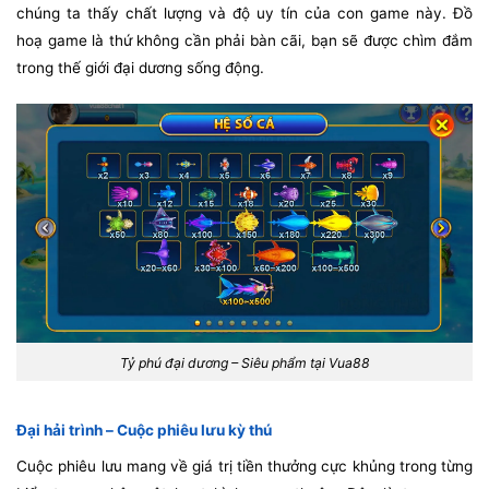
chúng ta thấy chất lượng và độ uy tín của con game này. Đồ
hoạ game là thứ không cần phải bàn cãi, bạn sẽ được chìm đắm
trong thế giới đại dương sống động.
Tỷ phú đại dương – Siêu phẩm tại Vua88
Đại hải trình – Cuộc phiêu lưu kỳ thú
Cuộc phiêu lưu mang về giá trị tiền thưởng cực khủng trong từng