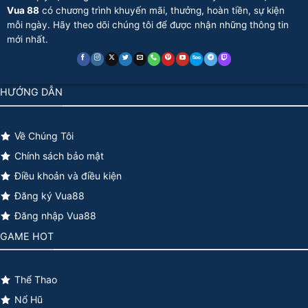
Vua 88
có chương trình khuyến mãi, thưởng, hoàn tiền, sự kiện
mỗi ngày. Hãy theo dõi chúng tôi để được nhận những thông tin
mới nhất.
HƯỚNG DẪN
Về Chúng Tôi
Chính sách bảo mật
Điều khoản và điều kiện
Đăng ký Vua88
Đăng nhập Vua88
GAME HOT
Thể Thao
Nổ Hũ