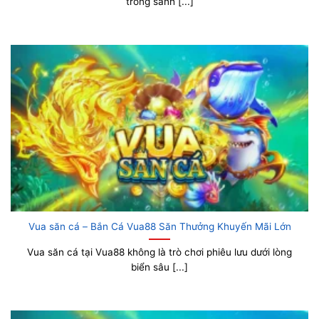
trong sảnh [...]
Vua săn cá – Bắn Cá Vua88 Săn Thưởng Khuyến Mãi Lớn
Vua săn cá tại Vua88 không là trò chơi phiêu lưu dưới lòng
biển sâu [...]