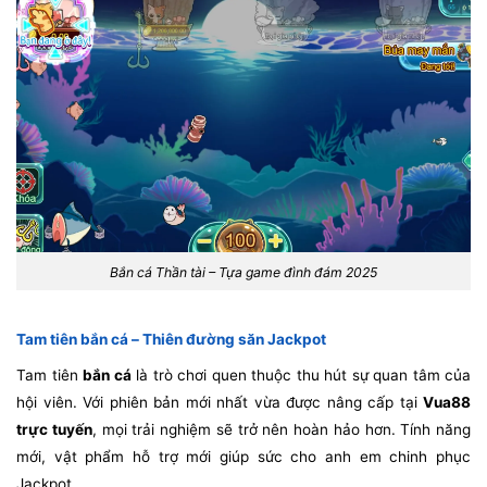
Bắn cá Thần tài – Tựa game đình đám 2025
Tam tiên bắn cá – Thiên đường săn Jackpot
Tam tiên
bắn cá
là trò chơi quen thuộc thu hút sự quan tâm của
hội viên. Với phiên bản mới nhất vừa được nâng cấp tại
Vua88
trực tuyến
, mọi trải nghiệm sẽ trở nên hoàn hảo hơn. Tính năng
mới, vật phẩm hỗ trợ mới giúp sức cho anh em chinh phục
Jackpot.