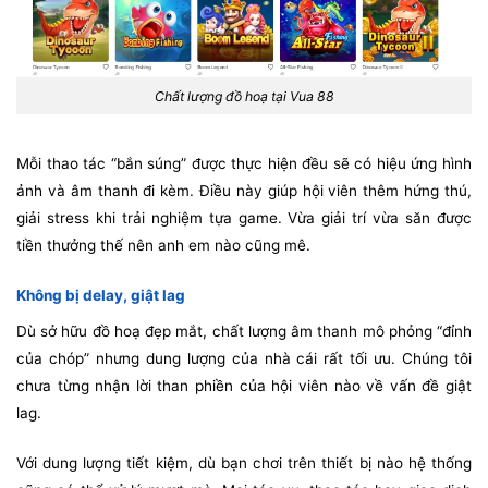
Chất lượng đồ hoạ tại Vua 88
Mỗi thao tác “bắn súng” được thực hiện đều sẽ có hiệu ứng hình
ảnh và âm thanh đi kèm. Điều này giúp hội viên thêm hứng thú,
giải stress khi trải nghiệm tựa game. Vừa giải trí vừa săn được
tiền thưởng thế nên anh em nào cũng mê.
Không bị delay, giật lag
Dù sở hữu đồ hoạ đẹp mắt, chất lượng âm thanh mô phỏng “đỉnh
của chóp” nhưng dung lượng của nhà cái rất tối ưu. Chúng tôi
chưa từng nhận lời than phiền của hội viên nào về vấn đề giật
lag.
Với dung lượng tiết kiệm, dù bạn chơi trên thiết bị nào hệ thống