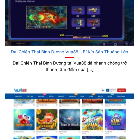
Đại Chiến Thái Bình Dương Vua88 – Bí Kíp Săn Thưởng Lớn
Đại Chiến Thái Bình Dương tại Vua88 đã nhanh chóng trở
thành tâm điểm của [...]