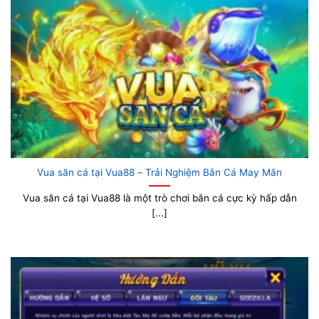
Vua săn cá tại Vua88 – Trải Nghiệm Bắn Cá May Mắn
Vua săn cá tại Vua88 là một trò chơi bắn cá cực kỳ hấp dẫn
[...]