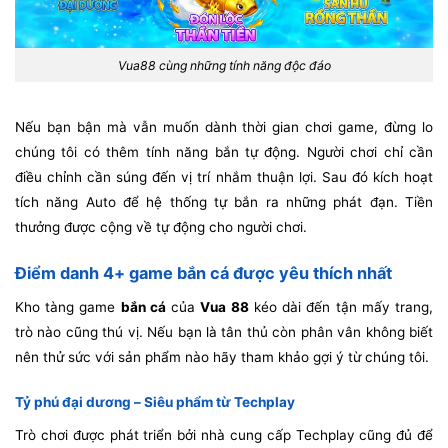
Vua88 cùng những tính năng độc đáo
Nếu bạn bận mà vẫn muốn dành thời gian chơi game, đừng lo
chúng tôi có thêm tính năng bắn tự động. Người chơi chỉ cần
điều chỉnh cần súng đến vị trí nhắm thuận lợi. Sau đó kích hoạt
tích năng Auto để hệ thống tự bắn ra những phát đạn. Tiền
thưởng được cộng về tự động cho người chơi.
Điểm danh 4+ game bắn cá được yêu thích nhất
Kho tàng game
bắn cá
của
Vua 88
kéo dài đến tận mấy trang,
trò nào cũng thú vị. Nếu bạn là tân thủ còn phân vân không biết
nên thử sức với sản phẩm nào hãy tham khảo gợi ý từ chúng tôi.
Tỷ phú đại dương – Siêu phẩm từ Techplay
Trò chơi được phát triển bởi nhà cung cấp Techplay cũng đủ để