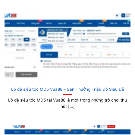
Lô đề siêu tốc MD5 Vua88 – Săn Thưởng Triệu Đô Siêu Dễ
Lô đề siêu tốc MD5 tại Vua88 là một trong những trò chơi thu
hút [...]