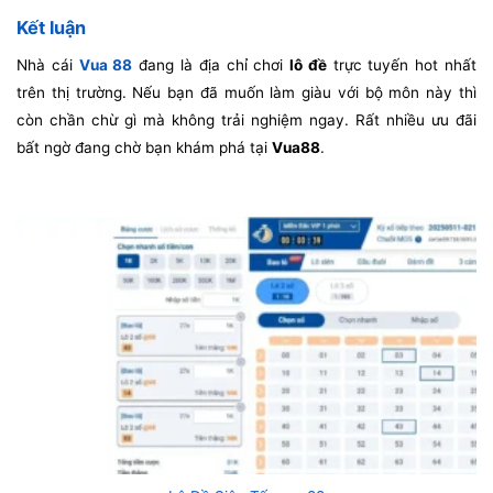
Kết luận
Nhà cái
Vua 88
đang là địa chỉ chơi
lô đề
trực tuyến hot nhất
trên thị trường. Nếu bạn đã muốn làm giàu với bộ môn này thì
còn chần chừ gì mà không trải nghiệm ngay. Rất nhiều ưu đãi
bất ngờ đang chờ bạn khám phá tại
Vua88
.