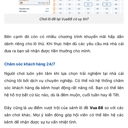
Chơi lô đề tại Vua88 có uy tín?
Bên cạnh đó còn có nhiều chương trình khuyến mãi hấp dẫn
dành riêng cho lô thủ. Khi thực hiện đủ các yêu cầu mà nhà cái
đưa ra bạn sẽ nhận được tiền thưởng cho mình.
Chăm sóc khách hàng 24/7
Người chơi luôn yên tâm khi lựa chọn trải nghiệm tại nhà cái
chúng tôi bởi dịch vụ chuyên nghiệp. Có thể nói hệ thống chăm
sóc khách hàng đa kênh hoạt động rất năng nổ. Bạn có thể liên
hệ hỗ trợ bất cứ lúc nào, dù là đêm muộn, cuối tuần hay lễ Tết.
Đây cũng là ưu điểm vượt trội của sảnh lô đề
Vua 88
so với các
sân chơi khác. Mọi ý kiến đóng góp hội viên có thể liên hệ các
kênh để nhận được sự tư vấn nhiệt tình.