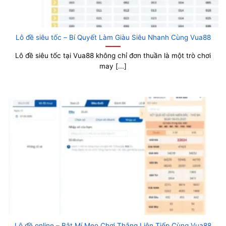
Lô đề siêu tốc – Bí Quyết Làm Giàu Siêu Nhanh Cùng Vua88
Lô đề siêu tốc tại Vua88 không chỉ đơn thuần là một trò chơi
may [...]
Lô đề online – Bật Mí Mẹo Chơi Thắng Liên Tiếp Cùng Vua88