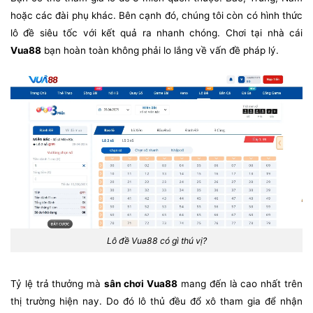
hoặc các đài phụ khác. Bên cạnh đó, chúng tôi còn có hình thức
lô đề siêu tốc với kết quả ra nhanh chóng. Chơi tại nhà cái
Vua88
bạn hoàn toàn không phải lo lắng về vấn đề pháp lý.
Lô đề Vua88 có gì thú vị?
Tỷ lệ trả thưởng mà
sân chơi
Vua88
mang đến là cao nhất trên
thị trường hiện nay. Do đó lô thủ đều đổ xô tham gia để nhận