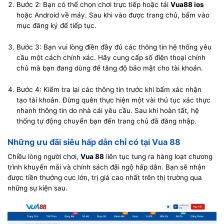
Bước 2: Bạn có thể chọn chơi trực tiếp hoặc tải
Vua88 ios
hoặc Android về máy. Sau khi vào được trang chủ, bấm vào
mục đăng ký để tiếp tục.
Bước 3: Bạn vui lòng điền đầy đủ các thông tin hệ thống yêu
cầu một cách chính xác. Hãy cung cấp số điện thoại chính
chủ mà bạn đang dùng để tăng độ bảo mật cho tài khoản.
Bước 4: Kiểm tra lại các thông tin trước khi bấm xác nhận
tạo tài khoản. Đừng quên thực hiện một vài thủ tục xác thực
nhanh thông tin do nhà cái yêu cầu. Sau khi hoàn tất, hệ
thống tự động chuyển bạn đến trang chủ đã đăng nhập.
Những ưu đãi siêu hấp dẫn chỉ có tại Vua 88
Chiều lòng người chơi,
Vua 88
liên tục tung ra hàng loạt chương
trình khuyến mãi và chính sách đãi ngộ hấp dẫn. Bạn sẽ nhận
được tiền thưởng cực lớn, trị giá cao nhất trên thị trường qua
những sự kiện sau.