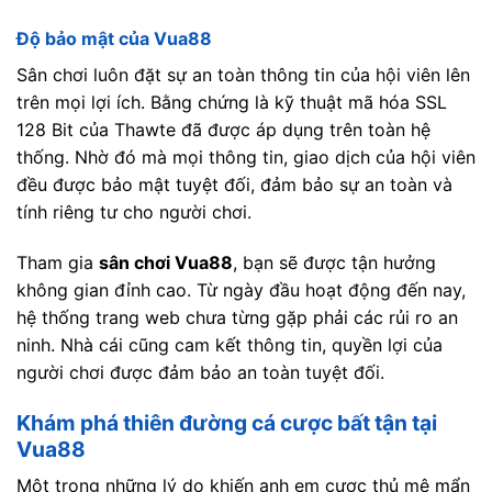
Độ bảo mật của Vua88
Sân chơi luôn đặt sự an toàn thông tin của hội viên lên
trên mọi lợi ích. Bằng chứng là kỹ thuật mã hóa SSL
128 Bit của Thawte đã được áp dụng trên toàn hệ
thống. Nhờ đó mà mọi thông tin, giao dịch của hội viên
đều được bảo mật tuyệt đối, đảm bảo sự an toàn và
tính riêng tư cho người chơi.
Tham gia
sân chơi Vua88
, bạn sẽ được tận hưởng
không gian đỉnh cao. Từ ngày đầu hoạt động đến nay,
hệ thống trang web chưa từng gặp phải các rủi ro an
ninh. Nhà cái cũng cam kết thông tin, quyền lợi của
người chơi được đảm bảo an toàn tuyệt đối.
Khám phá thiên đường cá cược bất tận tại
Vua88
Một trong những lý do khiến anh em cược thủ mê mẩn