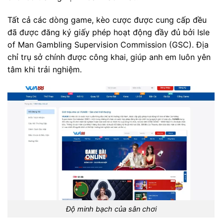
Tất cả các dòng game, kèo cược được cung cấp đều
đã được đăng ký giấy phép hoạt động đầy đủ bởi Isle
of Man Gambling Supervision Commission (GSC). Địa
chỉ trụ sở chính được công khai, giúp anh em luôn yên
tâm khi trải nghiệm.
Độ minh bạch của sân chơi