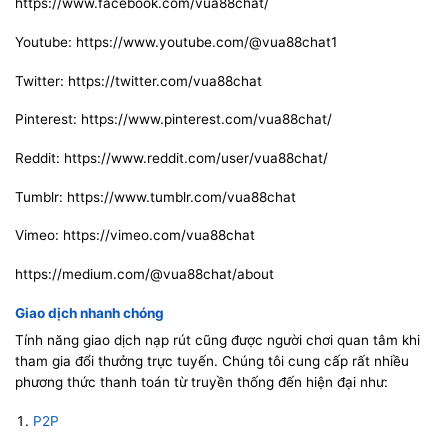
https://www.facebook.com/vua88chat/
Youtube: https://www.youtube.com/@vua88chat1
Twitter: https://twitter.com/vua88chat
Pinterest: https://www.pinterest.com/vua88chat/
Reddit: https://www.reddit.com/user/vua88chat/
Tumblr: https://www.tumblr.com/vua88chat
Vimeo: https://vimeo.com/vua88chat
https://medium.com/@vua88chat/about
Giao dịch nhanh chóng
Tính năng giao dịch nạp rút cũng được người chơi quan tâm khi
tham gia đổi thưởng trực tuyến. Chúng tôi cung cấp rất nhiều
phương thức thanh toán từ truyền thống đến hiện đại như:
P2P