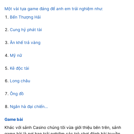
Một vài tựa game đáng để anh em trải nghiệm như:
Bến Thượng Hải
Cung hỷ phát tài
Ăn khế trả vàng
Mỹ nữ
Kẻ độc tài
Long châu
Ông đồ
Ngân hà đại chiến…
Game bài
Khác với sảnh Casino chúng tôi vừa giới thiệu bên trên, sảnh
game bài là nơi bạn trải nghiệm các trò chơi đánh bài truyền