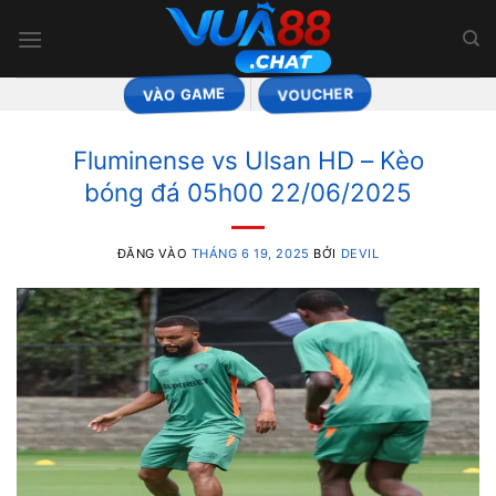
Bỏ
qua
nội
dung
VÀO GAME
VOUCHER
Fluminense vs Ulsan HD – Kèo
bóng đá 05h00 22/06/2025
ĐĂNG VÀO
THÁNG 6 19, 2025
BỞI
DEVIL