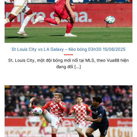
St Louis City vs LA Galaxy – Kèo bóng 03h30 15/06/2025
St. Louis City, một đội bóng mới nổi tại MLS, theo Vua88 hiện
đang đối [...]