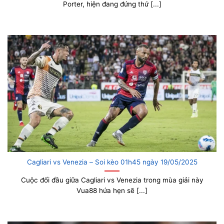
Porter, hiện đang đứng thứ [...]
Cagliari vs Venezia – Soi kèo 01h45 ngày 19/05/2025
Cuộc đối đầu giữa Cagliari vs Venezia trong mùa giải này
Vua88 hứa hẹn sẽ [...]