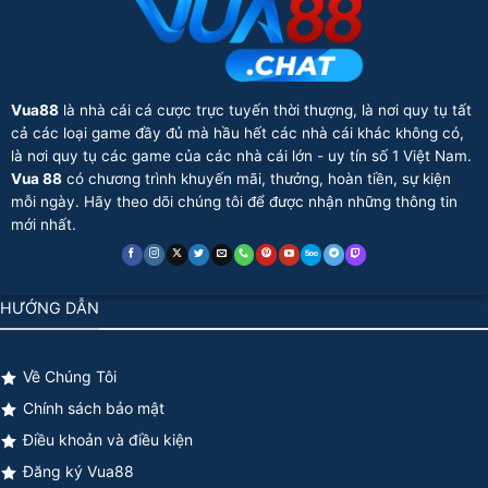
Vua88
là nhà cái cá cược trực tuyến thời thượng, là nơi quy tụ tất
cả các loại game đầy đủ mà hầu hết các nhà cái khác không có,
là nơi quy tụ các game của các nhà cái lớn - uy tín số 1 Việt Nam.
Vua 88
có chương trình khuyến mãi, thưởng, hoàn tiền, sự kiện
mỗi ngày. Hãy theo dõi chúng tôi để được nhận những thông tin
mới nhất.
HƯỚNG DẪN
Về Chúng Tôi
Chính sách bảo mật
Điều khoản và điều kiện
Đăng ký Vua88