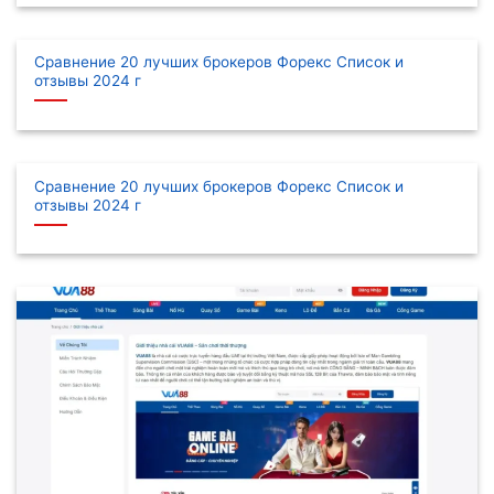
Сравнение 20 лучших брокеров Форекс Список и
отзывы 2024 г
Сравнение 20 лучших брокеров Форекс Список и
отзывы 2024 г