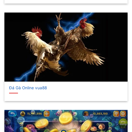
Đá Gà Online vua88