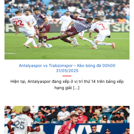
Antalyaspor vs Trabzonspor – Kèo bóng đá 00h00
31/05/2025
Hiện tại, Antalyaspor đang xếp ở vị trí thứ 14 trên bảng xếp
hạng giải [...]