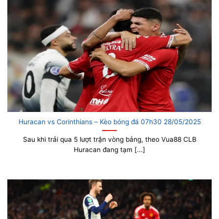
Huracan vs Corinthians – Kèo bóng đá 07h30 28/05/2025
Sau khi trải qua 5 lượt trận vòng bảng, theo Vua88 CLB
Huracan đang tạm [...]