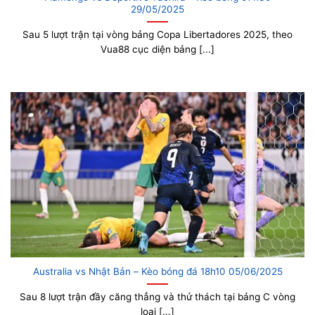
29/05/2025
Sau 5 lượt trận tại vòng bảng Copa Libertadores 2025, theo
Vua88 cục diện bảng [...]
Australia vs Nhật Bản – Kèo bóng đá 18h10 05/06/2025
Sau 8 lượt trận đầy căng thẳng và thử thách tại bảng C vòng
loại [...]