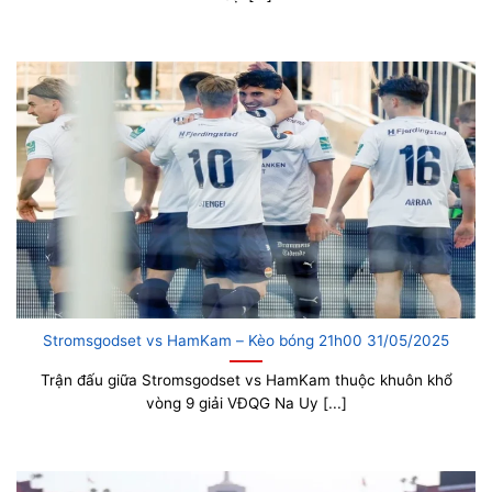
Stromsgodset vs HamKam – Kèo bóng 21h00 31/05/2025
Trận đấu giữa Stromsgodset vs HamKam thuộc khuôn khổ
vòng 9 giải VĐQG Na Uy [...]