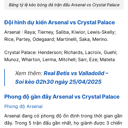
Bảng tỷ lệ kèo bóng đá trận đấu Arsenal vs Crystal Palace
Đội hình dự kiến Arsenal vs Crystal Palace
Arsenal : Raya; Tierney, Saliba, Kiwior, Lewis-Skelly;
Rice, Partey, Odegaard; Martinelli, Saka, Merino.
Crystal Palace: Henderson; Richards, Lacroix, Guehi;
Munoz, Wharton, Lerma, Mitchell; Sarr, Eze; Mateta
Xem thêm:
Real Betis vs Valladolid –
Soi kèo 02h30 ngày 25/04/2025
Phong độ gần đây Arsenal vs Crystal Palace
Phong độ Arsenal
Arsenal đang có phong độ ổn định trong thời gian gần
đây. Trong 5 trận đấu gần nhất, họ giành được 3 chiến