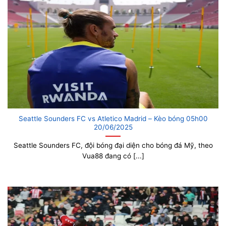
Seattle Sounders FC vs Atletico Madrid – Kèo bóng 05h00
20/06/2025
Seattle Sounders FC, đội bóng đại diện cho bóng đá Mỹ, theo
Vua88 đang có [...]