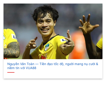
Nguyễn Văn Toàn — Tiền đạo tốc độ, người mang nụ cười &
niềm tin với VUA88