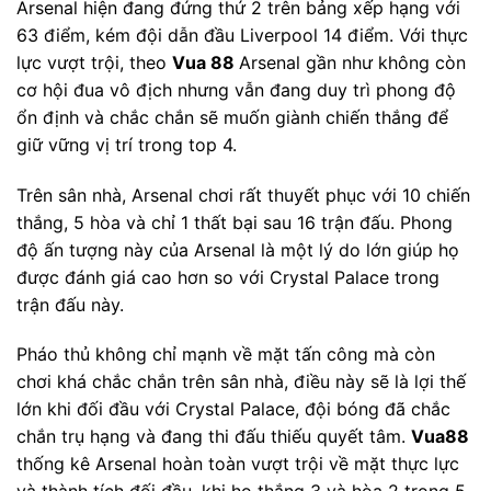
Arsenal hiện đang đứng thứ 2 trên bảng xếp hạng với
63 điểm, kém đội dẫn đầu Liverpool 14 điểm. Với thực
lực vượt trội, theo
Vua 88
Arsenal gần như không còn
cơ hội đua vô địch nhưng vẫn đang duy trì phong độ
ổn định và chắc chắn sẽ muốn giành chiến thắng để
giữ vững vị trí trong top 4.
Trên sân nhà, Arsenal chơi rất thuyết phục với 10 chiến
thắng, 5 hòa và chỉ 1 thất bại sau 16 trận đấu. Phong
độ ấn tượng này của Arsenal là một lý do lớn giúp họ
được đánh giá cao hơn so với Crystal Palace trong
trận đấu này.
Pháo thủ không chỉ mạnh về mặt tấn công mà còn
chơi khá chắc chắn trên sân nhà, điều này sẽ là lợi thế
lớn khi đối đầu với Crystal Palace, đội bóng đã chắc
chắn trụ hạng và đang thi đấu thiếu quyết tâm.
Vua88
thống kê Arsenal hoàn toàn vượt trội về mặt thực lực