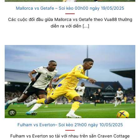
Mallorca vs Getafe – Soi kèo 00h00 ngày 19/05/2025
Các cuộc đối đầu giữa Mallorca vs Getafe theo Vua88 thường
diễn ra với diễn [...]
Fulham vs Everton– Soi kèo 21h00 ngày 10/05/2025
Fulham vs Everton so tài với nhau trên sân Craven Cottage