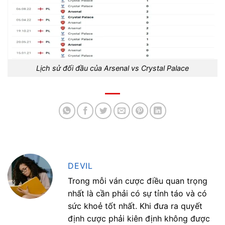
Lịch sử đối đầu của Arsenal vs Crystal Palace
DEVIL
Trong mỗi ván cược điều quan trọng
nhất là cần phải có sự tỉnh táo và có
sức khoẻ tốt nhất. Khi đưa ra quyết
định cược phải kiên định không được