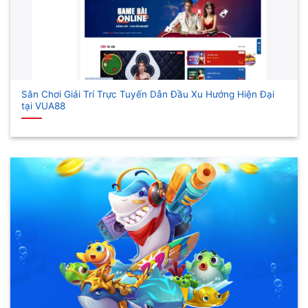
Sân Chơi Giải Trí Trực Tuyến Dẫn Đầu Xu Hướng Hiện Đại
tại VUA88