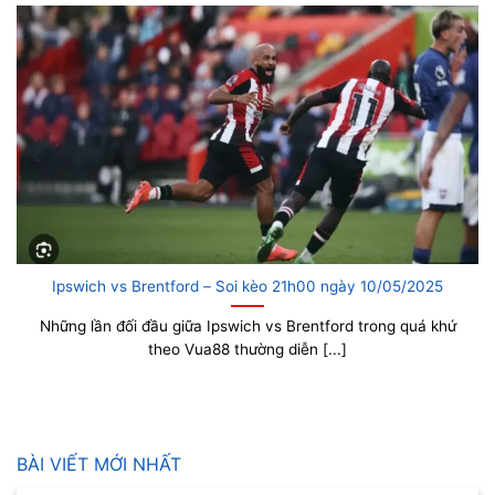
Ipswich vs Brentford – Soi kèo 21h00 ngày 10/05/2025
Những lần đối đầu giữa Ipswich vs Brentford trong quá khứ
theo Vua88 thường diễn [...]
BÀI VIẾT MỚI NHẤT