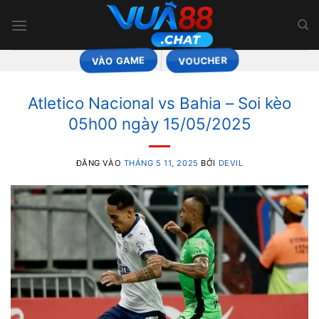
Bỏ
qua
nội
dung
VÀO GAME
VOUCHER
Atletico Nacional vs Bahia – Soi kèo
05h00 ngày 15/05/2025
ĐĂNG VÀO
THÁNG 5 11, 2025
BỞI
DEVIL