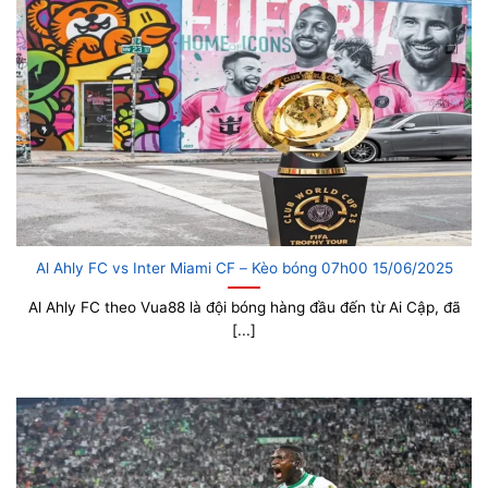
Al Ahly FC vs Inter Miami CF – Kèo bóng 07h00 15/06/2025
Al Ahly FC theo Vua88 là đội bóng hàng đầu đến từ Ai Cập, đã
[...]