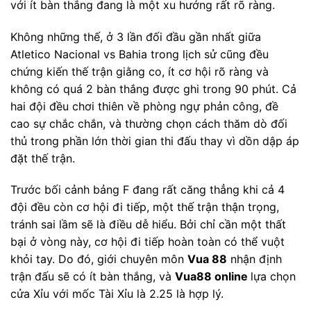
với ít bàn thắng đang là một xu hướng rất rõ ràng.
Không những thế, ở 3 lần đối đầu gần nhất giữa
Atletico Nacional vs Bahia trong lịch sử cũng đều
chứng kiến thế trận giằng co, ít cơ hội rõ ràng và
không có quá 2 bàn thắng được ghi trong 90 phút. Cả
hai đội đều chơi thiên về phòng ngự phản công, đề
cao sự chắc chắn, và thường chọn cách thăm dò đối
thủ trong phần lớn thời gian thi đấu thay vì dồn dập áp
đặt thế trận.
Trước bối cảnh bảng F đang rất căng thẳng khi cả 4
đội đều còn cơ hội đi tiếp, một thế trận thận trọng,
tránh sai lầm sẽ là điều dễ hiểu. Bởi chỉ cần một thất
bại ở vòng này, cơ hội đi tiếp hoàn toàn có thể vuột
khỏi tay. Do đó, giới chuyên môn
Vua 88
nhận định
trận đấu sẽ có ít bàn thắng, và
Vua88 online
lựa chọn
cửa Xỉu với mốc Tài Xỉu là 2.25 là hợp lý.