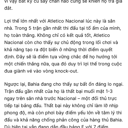
vì vậy bất kỳ cú sảy chân nào cũng sẽ khiến họ trả giá
đắt.
Lợi thế lớn nhất với Atletico Nacional lúc này là sân
nhà. Trong 5 trận gần nhất thi đấu tại tổ ấm của mình,
họ toàn thắng. Không chỉ có kết quả tốt, Atletico
Nacional còn cho thấy sự chủ động trong lối chơi và
khả năng tạo ra đột biến ở những thời điểm quyết
định. Đây sẽ là điểm tựa vững chắc để họ hướng tới
một chiến thắng nữa, qua đó duy trì lợi thế trong cuộc
đua giành vé vào vòng knock-out.
Ngược lại, Bahia đang cho thấy sự bất ổn đáng lo ngại.
Trận đấu gần nhất của họ là thất bại muối mặt 1-3
ngay trên sân nhà trước Nacional – một đối thủ trực
tiếp tại bảng đấu. Thất bại này không chỉ làm lỡ nhịp
phong độ, mà còn phơi bày điểm yếu lớn về tâm lý thi
đấu và khả năng chống phản công của hàng thủ Bahia.
Dù hiện tại vẫn đang dẫn đầu bảng F với 7 điểm,