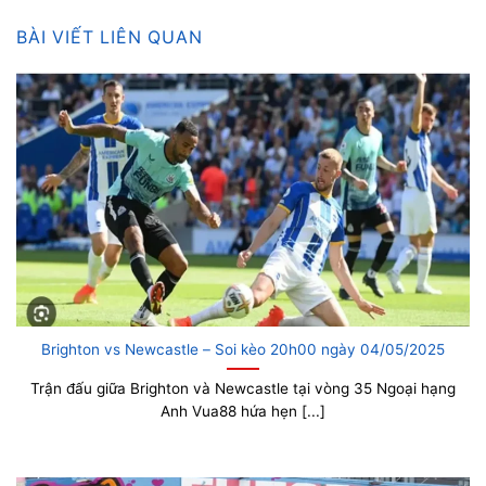
BÀI VIẾT LIÊN QUAN
Brighton vs Newcastle – Soi kèo 20h00 ngày 04/05/2025
Trận đấu giữa Brighton và Newcastle tại vòng 35 Ngoại hạng
Anh Vua88 hứa hẹn [...]