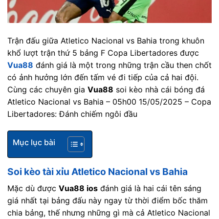
Trận đấu giữa Atletico Nacional vs Bahia trong khuôn
khổ lượt trận thứ 5 bảng F Copa Libertadores được
Vua88
đánh giá là một trong những trận cầu then chốt
có ảnh hưởng lớn đến tấm vé đi tiếp của cả hai đội.
Cùng các chuyên gia
Vua88
soi kèo nhà cái bóng đá
Atletico Nacional vs Bahia – 05h00 15/05/2025 – Copa
Libertadores: Đánh chiếm ngôi đầu
Mục lục bài
Soi kèo tài xỉu Atletico Nacional vs Bahia
Mặc dù được
Vua88 ios
đánh giá là hai cái tên sáng
giá nhất tại bảng đấu này ngay từ thời điểm bốc thăm
chia bảng, thế nhưng những gì mà cả Atletico Nacional