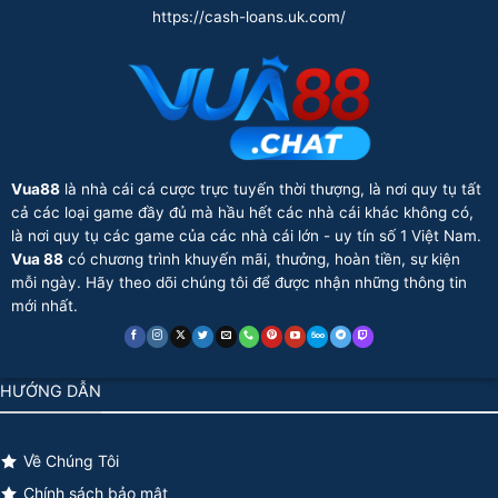
https://cash-loans.uk.com/
Vua88
là nhà cái cá cược trực tuyến thời thượng, là nơi quy tụ tất
cả các loại game đầy đủ mà hầu hết các nhà cái khác không có,
là nơi quy tụ các game của các nhà cái lớn - uy tín số 1 Việt Nam.
Vua 88
có chương trình khuyến mãi, thưởng, hoàn tiền, sự kiện
mỗi ngày. Hãy theo dõi chúng tôi để được nhận những thông tin
mới nhất.
HƯỚNG DẪN
Về Chúng Tôi
Chính sách bảo mật