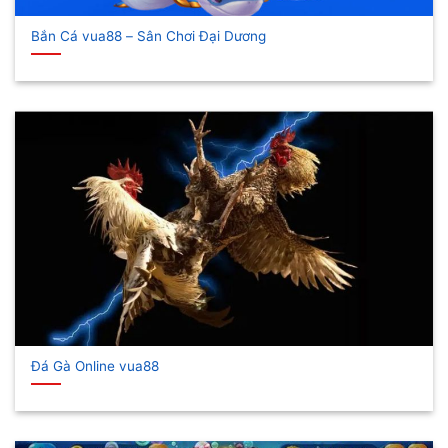
Bắn Cá vua88 – Sân Chơi Đại Dương
Đá Gà Online vua88