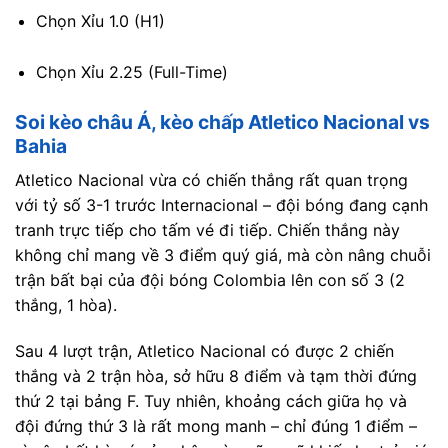
Chọn Xỉu 1.0 (H1)
Chọn Xỉu 2.25 (Full-Time)
Soi kèo châu Á, kèo chấp Atletico Nacional vs
Bahia
Atletico Nacional vừa có chiến thắng rất quan trọng
với tỷ số 3-1 trước Internacional – đội bóng đang cạnh
tranh trực tiếp cho tấm vé đi tiếp. Chiến thắng này
không chỉ mang về 3 điểm quý giá, mà còn nâng chuỗi
trận bất bại của đội bóng Colombia lên con số 3 (2
thắng, 1 hòa).
Sau 4 lượt trận, Atletico Nacional có được 2 chiến
thắng và 2 trận hòa, sở hữu 8 điểm và tạm thời đứng
thứ 2 tại bảng F. Tuy nhiên, khoảng cách giữa họ và
đội đứng thứ 3 là rất mong manh – chỉ đúng 1 điểm –