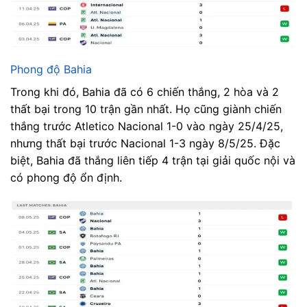
Phong độ Bahia
Trong khi đó, Bahia đã có 6 chiến thắng, 2 hòa và 2
thất bại trong 10 trận gần nhất. Họ cũng giành chiến
thắng trước Atletico Nacional 1-0 vào ngày 25/4/25,
nhưng thất bại trước Nacional 1-3 ngày 8/5/25. Đặc
biệt, Bahia đã thắng liên tiếp 4 trận tại giải quốc nội và
có phong độ ổn định.