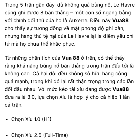
Trong 5 trận gần đây, dù không quá bùng nổ, Le Havre
cũng ghi được 8 bàn thắng – một con số ngang bằng
với chính đối thủ của họ là Auxerre. Điều này
Vua88
cho thấy sự tương đồng về mặt phong độ ghi bàn,
nhưng hàng thủ tệ hại của Le Havre lại là điểm yếu chí
tử mà họ chưa thể khắc phục.
Từ những phân tích của
Vua 88
ở trên, có thể thấy
rằng khả năng bùng nổ bàn thắng trong trận đấu tới là
không cao. Cả hai đội đều không sở hữu hàng công
quá mạnh, trong khi đó lại rất thận trọng trong các lần
đối đầu nhau. Với mức kèo tài xỉu đang được
Vua88
đưa ra là 3.0, lựa chọn Xỉu là hợp lý cho cả hiệp 1 lẫn
cả trận.
Chọn Xỉu 1.0 (H1)
Chọn Xỉu 2.5 (Full-Time)