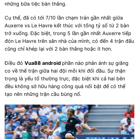
những bữa tiệc bàn thắng.
Cụ thể, đã có tới 7/10 lần chạm trán gần nhất giữa
Auxerre vs Le Havre kết thúc với tổng tỷ số từ 2 bàn
trở xuống. Đặc biệt, trong 5 lần gần nhất Auxerre tiếp
đón Le Havre trên sân nhà của mình, có đến 4 trận đấu
cũng chỉ khép lại với 2 bàn thắng hoặc ít hơn.
Điều đó
Vua88 android
phần nào phản ánh sự giằng
co về thế trận giữa hai đội mỗi khi đối đầu. Sự thận
trọng là yếu tố thường trực, đặc biệt khi cả hai bên
đều không sở hữu hàng công quá nổi bật để có thể
tạo nên những trận cầu bùng nổ.