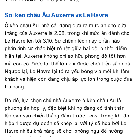
Soi kèo châu Âu Auxerre vs Le Havre
Ở kèo châu Âu, nhà cái đang đưa ra mức ăn cho cửa
thắng của Auxerre là 2.08, trong khi mức ăn dành cho
Le Havre lên tới 3.10. Sự chênh lệch này phần nào
phản ánh sự khác biệt rõ rệt giữa hai đội ở thời điểm
hiện tại. Auxerre không chỉ sở hữu phong độ tốt hơn
mà còn có được lợi thế lớn khi được chơi trên sân nhà.
Ngược lại, Le Havre lại tỏ ra yếu bóng vía mỗi khi làm
khách và hiện còn đang chịu áp lực lớn trong cuộc đua
trụ hạng.
Do đó, lựa chọn chủ nhà Auxerre ở kèo châu Âu là
phương án hợp lý, đặc biệt khi họ đang có tinh thần
lên cao sau chiến thắng đậm trước Lens. Trong khi đó,
hiệp 1 được dự đoán sẽ khép lại với tỷ số hòa bởi Le
Havre nhiều khả năng sẽ chơi phòng ngự để hướng