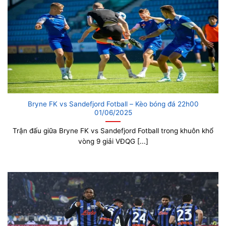
Bryne FK vs Sandefjord Fotball – Kèo bóng đá 22h00
01/06/2025
Trận đấu giữa Bryne FK vs Sandefjord Fotball trong khuôn khổ
vòng 9 giải VĐQG [...]