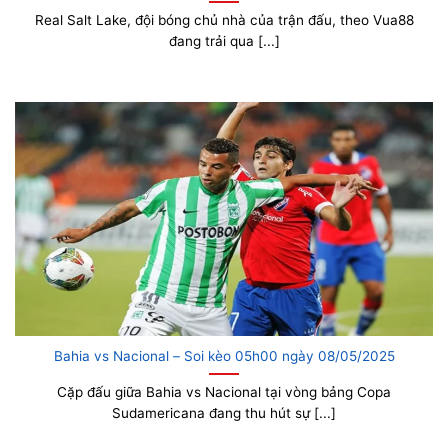
Real Salt Lake, đội bóng chủ nhà của trận đấu, theo Vua88
đang trải qua [...]
Bahia vs Nacional – Soi kèo 05h00 ngày 08/05/2025
Cặp đấu giữa Bahia vs Nacional tại vòng bảng Copa
Sudamericana đang thu hút sự [...]