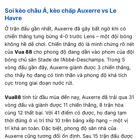
Soi kèo châu Á, kèo chấp Auxerre vs Le
Havre
Ở trận đấu gần nhất, Auxerre đã gây bất ngờ khi có
chiến thắng tưng bừng 4-0 trước Lens – một đội bóng
không hề dễ chơi. Chiến thắng đó là minh chứng rõ nét
của
Vua 88
cho phong độ đang dần vào phom của đội
bóng chủ sân Stade de l’Abbé-Deschamps. Trong 5
vòng đấu gần đây, Auxerre giành được 3 chiến thắng,
cho thấy họ đang có tinh thần và phong độ khá tích
cực trong giai đoạn nước rút.
Vua88
tính từ đầu mùa đến nay, Auxerre đã trải qua 31
vòng đấu và giành được 11 chiến thắng, 8 trận hòa
cùng 12 thất bại. Với 41 điểm có được, họ đang tạm
thời đứng ở vị trí thứ 10 trên bảng xếp hạng – một vị
trí khá an toàn. Đặc biệt, phong độ sân nhà của
Auxerre cũng tương đối ổn định. Sau 15 trận đấu được