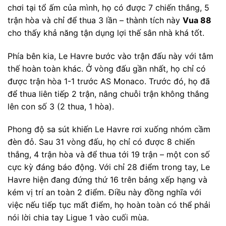
chơi tại tổ ấm của mình, họ có được 7 chiến thắng, 5
trận hòa và chỉ để thua 3 lần – thành tích này
Vua 88
cho thấy khả năng tận dụng lợi thế sân nhà khá tốt.
Phía bên kia, Le Havre bước vào trận đấu này với tâm
thế hoàn toàn khác. Ở vòng đấu gần nhất, họ chỉ có
được trận hòa 1-1 trước AS Monaco. Trước đó, họ đã
để thua liên tiếp 2 trận, nâng chuỗi trận không thắng
lên con số 3 (2 thua, 1 hòa).
Phong độ sa sút khiến Le Havre rơi xuống nhóm cầm
đèn đỏ. Sau 31 vòng đấu, họ chỉ có được 8 chiến
thắng, 4 trận hòa và để thua tới 19 trận – một con số
cực kỳ đáng báo động. Với chỉ 28 điểm trong tay, Le
Havre hiện đang đứng thứ 16 trên bảng xếp hạng và
kém vị trí an toàn 2 điểm. Điều này đồng nghĩa với
việc nếu tiếp tục mất điểm, họ hoàn toàn có thể phải
nói lời chia tay Ligue 1 vào cuối mùa.