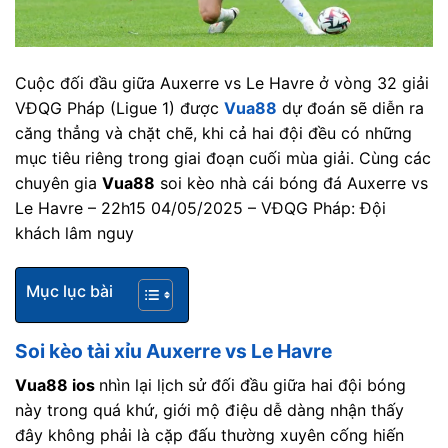
Cuộc đối đầu giữa Auxerre vs Le Havre ở vòng 32 giải
VĐQG Pháp (Ligue 1) được
Vua88
dự đoán sẽ diễn ra
căng thẳng và chặt chẽ, khi cả hai đội đều có những
mục tiêu riêng trong giai đoạn cuối mùa giải. Cùng các
chuyên gia
Vua88
soi kèo nhà cái bóng đá Auxerre vs
Le Havre – 22h15 04/05/2025 – VĐQG Pháp: Đội
khách lâm nguy
Mục lục bài
Soi kèo tài xỉu Auxerre vs Le Havre
Vua88 ios
nhìn lại lịch sử đối đầu giữa hai đội bóng
này trong quá khứ, giới mộ điệu dễ dàng nhận thấy
đây không phải là cặp đấu thường xuyên cống hiến