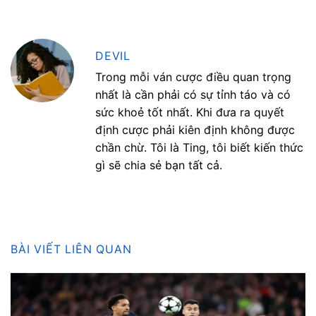
DEVIL
Trong mỗi ván cược điều quan trọng
nhất là cần phải có sự tỉnh táo và có
sức khoẻ tốt nhất. Khi đưa ra quyết
định cược phải kiên định không được
chần chừ. Tôi là Ting, tôi biết kiến thức
gì sẽ chia sẻ bạn tất cả.
BÀI VIẾT LIÊN QUAN