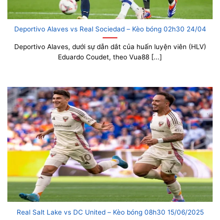
Deportivo Alaves vs Real Sociedad – Kèo bóng 02h30 24/04
Deportivo Alaves, dưới sự dẫn dắt của huấn luyện viên (HLV)
Eduardo Coudet, theo Vua88 [...]
Real Salt Lake vs DC United – Kèo bóng 08h30 15/06/2025