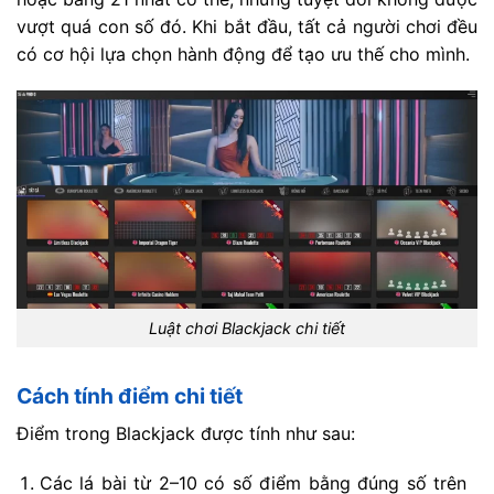
vượt quá con số đó. Khi bắt đầu, tất cả người chơi đều
có cơ hội lựa chọn hành động để tạo ưu thế cho mình.
Luật chơi Blackjack chi tiết
Cách tính điểm chi tiết
Điểm trong Blackjack được tính như sau:
Các lá bài từ 2–10 có số điểm bằng đúng số trên