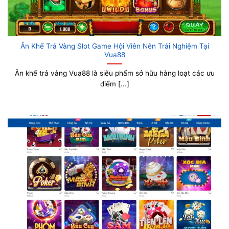
Ăn Khế Trả Vàng Slot Game Hội Viên Nên Trải Nghiệm Tại
Vua88
Ăn khế trả vàng Vua88 là siêu phẩm sở hữu hàng loạt các ưu
điểm [...]