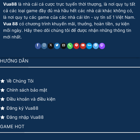
Vua88
là nhà cái cá cược trực tuyến thời thượng, là nơi quy tụ tất
cả các loại game đầy đủ mà hầu hết các nhà cái khác không có,
là nơi quy tụ các game của các nhà cái lớn - uy tín số 1 Việt Nam.
Vua 88
có chương trình khuyến mãi, thưởng, hoàn tiền, sự kiện
mỗi ngày. Hãy theo dõi chúng tôi để được nhận những thông tin
mới nhất.
HƯỚNG DẪN
Về Chúng Tôi
Chính sách bảo mật
Điều khoản và điều kiện
Đăng ký Vua88
Đăng nhập Vua88
GAME HOT