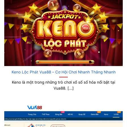
Keno Lộc Phát Vua88 – Cơ Hội Chơi Nhanh Thắng Nhanh
Keno là một trong những trò chơi xổ số số hóa nổi bật tại
Vua88. [...]