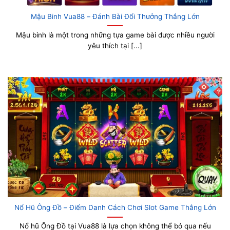
Mậu Binh Vua88 – Đánh Bài Đổi Thưởng Thắng Lớn
Mậu binh là một trong những tựa game bài được nhiều người
yêu thích tại [...]
Nổ Hũ Ông Đồ – Điểm Danh Cách Chơi Slot Game Thắng Lớn
Nổ hũ Ông Đồ tại Vua88 là lựa chọn không thể bỏ qua nếu