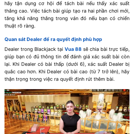
hãy tận dụng cơ hội để tách bài nếu thấy xác suất
thắng cao. Việc tách bài giúp tạo ra hai phần chơi mới,
tăng khả năng thắng trong ván đó nếu bạn có chiến
thuật rõ ràng.
Quan sát Dealer để ra quyết định phù hợp
Dealer trong Blackjack tại
Vua 88
sẽ chia bài trực tiếp,
giúp bạn có đủ thông tin để đánh giá xác suất bài còn
lại. Khi Dealer có bài thấp (dưới 6), xác suất Dealer bị
quắc cao hơn. Khi Dealer có bài cao (từ 7 trở lên), hãy
thận trọng trong việc ra quyết định rút thêm bài.