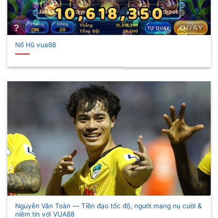
Nổ Hũ vua88
Nguyễn Văn Toàn — Tiền đạo tốc độ, người mang nụ cười &
niềm tin với VUA88