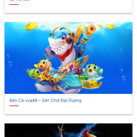
Bắn Cá vua88 – Sân Chơi Đại Dương