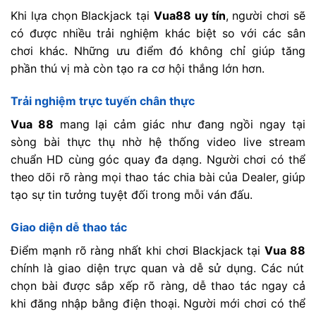
Khi lựa chọn Blackjack tại
Vua88 uy tín
, người chơi sẽ
có được nhiều trải nghiệm khác biệt so với các sân
chơi khác. Những ưu điểm đó không chỉ giúp tăng
phần thú vị mà còn tạo ra cơ hội thắng lớn hơn.
Trải nghiệm trực tuyến chân thực
Vua 88
mang lại cảm giác như đang ngồi ngay tại
sòng bài thực thụ nhờ hệ thống video live stream
chuẩn HD cùng góc quay đa dạng. Người chơi có thể
theo dõi rõ ràng mọi thao tác chia bài của Dealer, giúp
tạo sự tin tưởng tuyệt đối trong mỗi ván đấu.
Giao diện dễ thao tác
Điểm mạnh rõ ràng nhất khi chơi Blackjack tại
Vua 88
chính là giao diện trực quan và dễ sử dụng. Các nút
chọn bài được sắp xếp rõ ràng, dễ thao tác ngay cả
khi đăng nhập bằng điện thoại. Người mới chơi có thể