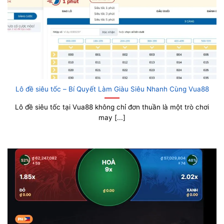
Lô đề siêu tốc – Bí Quyết Làm Giàu Siêu Nhanh Cùng Vua88
Lô đề siêu tốc tại Vua88 không chỉ đơn thuần là một trò chơi
may [...]