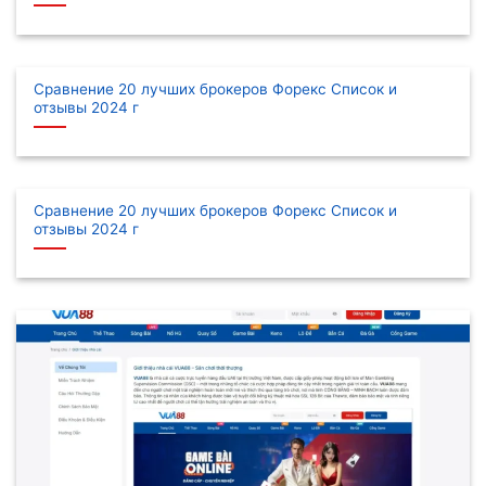
Сравнение 20 лучших брокеров Форекс Список и
отзывы 2024 г
Сравнение 20 лучших брокеров Форекс Список и
отзывы 2024 г