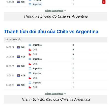
Thống kê phong độ Chile vs Argentina
Thành tích đối đầu của Chile vs Argentina
Thành tích đối đầu của Chile vs Argentina