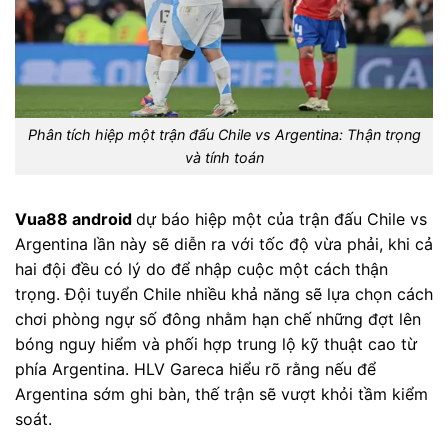
Phân tích hiệp một trận đấu Chile vs Argentina: Thận trọng
và tính toán
Vua88 android
dự báo hiệp một của trận đấu Chile vs
Argentina lần này sẽ diễn ra với tốc độ vừa phải, khi cả
hai đội đều có lý do để nhập cuộc một cách thận
trọng. Đội tuyển Chile nhiều khả năng sẽ lựa chọn cách
chơi phòng ngự số đông nhằm hạn chế những đợt lên
bóng nguy hiểm và phối hợp trung lộ kỹ thuật cao từ
phía Argentina. HLV Gareca hiểu rõ rằng nếu để
Argentina sớm ghi bàn, thế trận sẽ vượt khỏi tầm kiểm
soát.