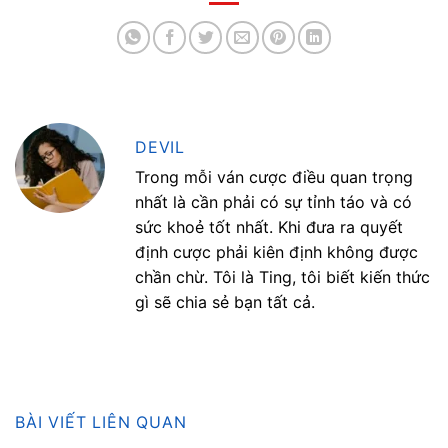
DEVIL
Trong mỗi ván cược điều quan trọng
nhất là cần phải có sự tỉnh táo và có
sức khoẻ tốt nhất. Khi đưa ra quyết
định cược phải kiên định không được
chần chừ. Tôi là Ting, tôi biết kiến thức
gì sẽ chia sẻ bạn tất cả.
BÀI VIẾT LIÊN QUAN