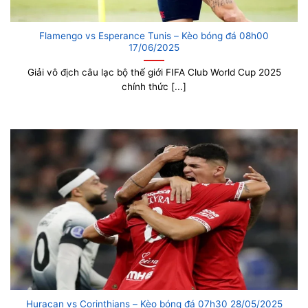
Flamengo vs Esperance Tunis – Kèo bóng đá 08h00
17/06/2025
Giải vô địch câu lạc bộ thế giới FIFA Club World Cup 2025
chính thức [...]
Huracan vs Corinthians – Kèo bóng đá 07h30 28/05/2025