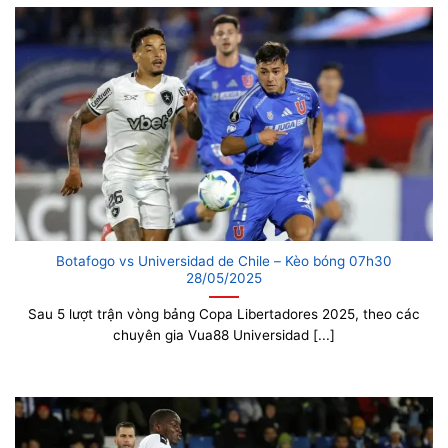
Botafogo vs Universidad de Chile – Kèo bóng 07h30
28/05/2025
Sau 5 lượt trận vòng bảng Copa Libertadores 2025, theo các
chuyên gia Vua88 Universidad [...]