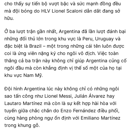
cho thấy sự tiến bộ vượt bậc và sức mạnh đồng đều
mà đội bóng do HLV Lionel Scaloni dẫn dắt đang sở
hữu.
Ở ba lượt trận gần nhất, Argentina đã lần lượt đánh bại
những đối thủ lớn trong khu vực là Peru, Uruguay và
đặc biệt là Brazil – một trong những cái tên luôn được
coi là ứng viên nặng ký cho ngôi vô địch. Việc toàn
thắng cả ba trận này không chỉ giúp Argentina củng cố
ngôi đầu mà còn khẳng định vị thế số một của họ tại
khu vực Nam Mỹ.
Đội hình Argentina lúc này không chỉ có những ngôi
sao tấn công như Lionel Messi, Julián Álvarez hay
Lautaro Martínez mà còn là sự kết hợp hài hòa với
tuyến giữa chắc chắn do Enzo Fernández điều phối,
cùng hàng phòng ngự ổn định với Emiliano Martínez
trong khung gỗ.