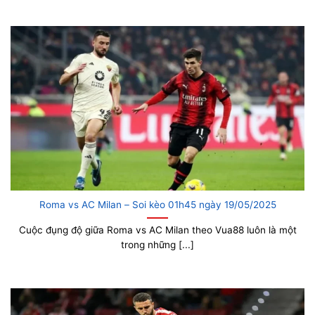
Roma vs AC Milan – Soi kèo 01h45 ngày 19/05/2025
Cuộc đụng độ giữa Roma vs AC Milan theo Vua88 luôn là một
trong những [...]