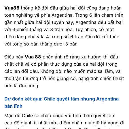
Vua88
thống kê đối đầu giữa hai đội cũng đang hoàn
toàn nghiêng về phía Argentina. Trong 6 lần chạm trán
gần nhất giữa hai đội tuyển này, Argentina đều bất bại
với 3 chiến thắng và 3 trận hòa. Tuy nhiên, có một
điều đáng chú ý là 4 trong số 6 trận đấu đó kết thúc
với tổng số bàn thắng dưới 3 bàn.
Điều này
Vua 88
phản ánh rõ ràng xu hướng thi đấu
chặt chẽ và có phần thực dụng của cả hai đội trong
các lần đối đầu. Không đội nào muốn mắc sai lầm, và
thế trận thường trở nên giằng co, nặng tính chiến thuật
hơn là đôi công.
Dự đoán kết quả: Chile quyết tâm nhưng Argentina
bản lĩnh
Mặc dù Chile sẽ nhập cuộc với tinh thần quyết tâm
cao để giành ít nhất một điểm nhằm níu giữ hy vọng đi