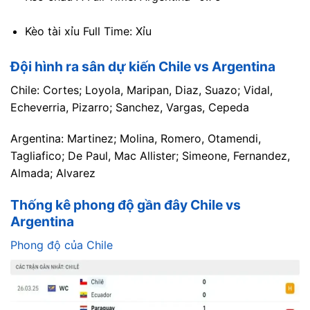
Kèo tài xỉu Full Time: Xỉu
Đội hình ra sân dự kiến Chile vs Argentina
Chile: Cortes; Loyola, Maripan, Diaz, Suazo; Vidal,
Echeverria, Pizarro; Sanchez, Vargas, Cepeda
Argentina: Martinez; Molina, Romero, Otamendi,
Tagliafico; De Paul, Mac Allister; Simeone, Fernandez,
Almada; Alvarez
Thống kê phong độ gần đây Chile vs
Argentina
Phong độ của Chile