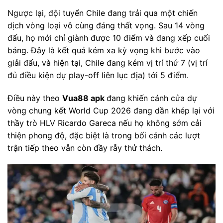
Ngược lại, đội tuyển Chile đang trải qua một chiến
dịch vòng loại vô cùng đáng thất vọng. Sau 14 vòng
đấu, họ mới chỉ giành được 10 điểm và đang xếp cuối
bảng. Đây là kết quả kém xa kỳ vọng khi bước vào
giải đấu, và hiện tại, Chile đang kém vị trí thứ 7 (vị trí
đủ điều kiện dự play-off liên lục địa) tới 5 điểm.
Điều này theo
Vua88 apk
đang khiến cánh cửa dự
vòng chung kết World Cup 2026 đang dần khép lại với
thầy trò HLV Ricardo Gareca nếu họ không sớm cải
thiện phong độ, đặc biệt là trong bối cảnh các lượt
trận tiếp theo vẫn còn đầy rẫy thử thách.