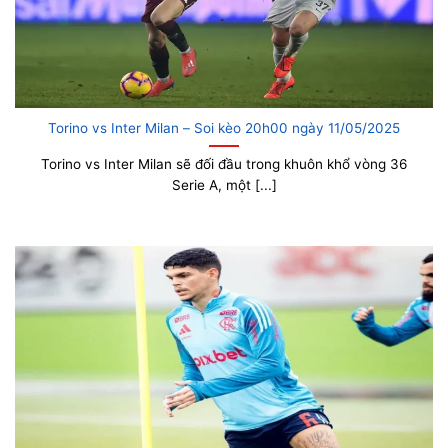
Torino vs Inter Milan – Soi kèo 20h00 ngày 11/05/2025
Torino vs Inter Milan sẽ đối đầu trong khuôn khổ vòng 36
Serie A, một [...]