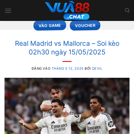
Bỏ
qua
nội
dung
VÀO GAME
VOUCHER
Real Madrid vs Mallorca – Soi kèo
02h30 ngày 15/05/2025
ĐĂNG VÀO
THÁNG 5 12, 2025
BỞI
DEVIL