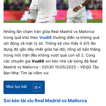
Những lần chạm trán giữa Real Madrid vs Mallorca
trong quá khứ theo
Vua88
thường diễn ra không quá
sôi động về mặt tỷ số. Thống kê cho thấy ở 4/5 lần
đụng độ gần đây nhất giữa hai đội, tổng số bàn thắng
trong mỗi trận đều không vượt quá con số 2. Cùng
các chuyên gia
Vua88
soi kèo nhà cái bóng đá Real
Madrid vs Mallorca – 02h30 15/05/2025 – VĐQG Tây
Ban Nha: Tìm lại niềm vui
Mục lục bài
Soi kèo tài xỉu Real Madrid vs Mallorca