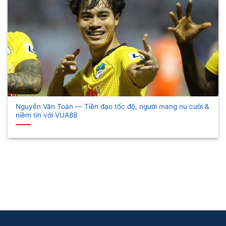
Nguyễn Văn Toàn — Tiền đạo tốc độ, người mang nụ cười &
niềm tin với VUA88