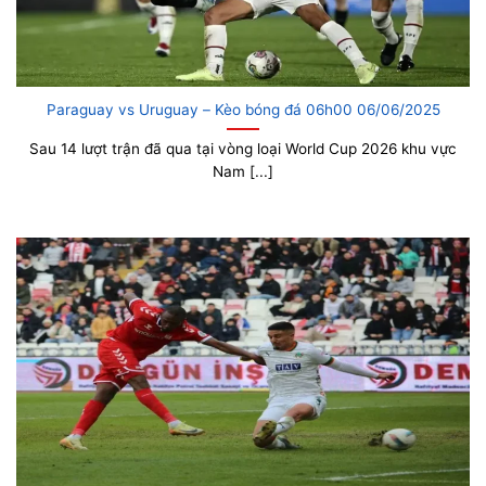
Paraguay vs Uruguay – Kèo bóng đá 06h00 06/06/2025
Sau 14 lượt trận đã qua tại vòng loại World Cup 2026 khu vực
Nam [...]