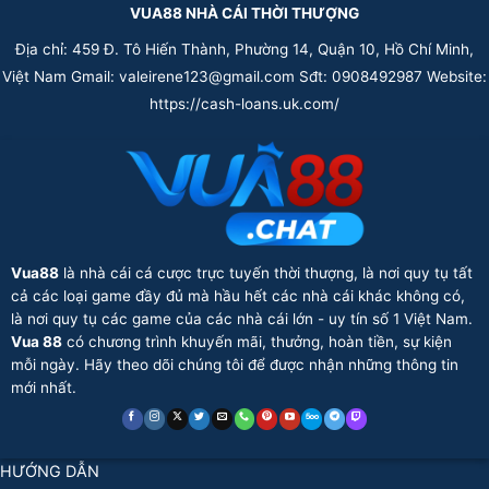
VUA88 NHÀ CÁI THỜI THƯỢNG
Địa chỉ: 459 Đ. Tô Hiến Thành, Phường 14, Quận 10, Hồ Chí Minh,
Việt Nam Gmail:
valeirene123@gmail.com
Sđt: 0908492987 Website:
https://cash-loans.uk.com/
Vua88
là nhà cái cá cược trực tuyến thời thượng, là nơi quy tụ tất
cả các loại game đầy đủ mà hầu hết các nhà cái khác không có,
là nơi quy tụ các game của các nhà cái lớn - uy tín số 1 Việt Nam.
Vua 88
có chương trình khuyến mãi, thưởng, hoàn tiền, sự kiện
mỗi ngày. Hãy theo dõi chúng tôi để được nhận những thông tin
mới nhất.
HƯỚNG DẪN