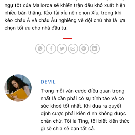
ngự tốt của Mallorca sẽ khiến trận đấu khó xuất hiện
nhiều bàn thắng. Kèo tài xỉu nên chọn Xỉu, trong khi
kèo châu Á và châu Âu nghiêng về đội chủ nhà là lựa
chọn tối ưu cho nhà đầu tư.
DEVIL
Trong mỗi ván cược điều quan trọng
nhất là cần phải có sự tỉnh táo và có
sức khoẻ tốt nhất. Khi đưa ra quyết
định cược phải kiên định không được
chần chừ. Tôi là Ting, tôi biết kiến thức
gì sẽ chia sẻ bạn tất cả.