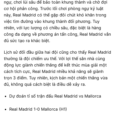
ngự, chơi lùi sâu để bảo toàn khung thành và chờ đợi
cơ hội phản công. Trước lối chơi phòng ngự kỷ luật
này, Real Madrid có thể gặp đôi chút khó khăn trong
việc tìm đường vào khung thành đối phương. Tuy
nhiên, với lực lượng có chiều sâu, đặc biệt là hàng
công đa dạng về phương án tấn công, Real Madrid vẫn
đủ sức tạo ra khác biệt.
Lịch sử đối đầu giữa hai đội cũng cho thấy Real Madrid
thường là đội chiếm ưu thế. Với lợi thế sân nhà cùng
động lực giành chiến thắng để kết thúc mùa giải một
cách tích cực, Real Madrid nhiều khả năng sẽ giành
trọn 3 điểm. Tuy nhiên, kịch bản một chiến thắng vừa
đủ, không quá cách biệt là điều dễ xảy ra.
Dự đoán tỉ số trận đấu Real Madrid vs Mallorca
Real Madrid 1-0 Mallorca (H1)