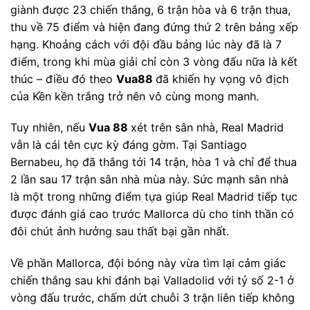
giành được 23 chiến thắng, 6 trận hòa và 6 trận thua,
thu về 75 điểm và hiện đang đứng thứ 2 trên bảng xếp
hạng. Khoảng cách với đội đầu bảng lúc này đã là 7
điểm, trong khi mùa giải chỉ còn 3 vòng đấu nữa là kết
thúc – điều đó theo
Vua88
đã khiến hy vọng vô địch
của Kền kền trắng trở nên vô cùng mong manh.
Tuy nhiên, nếu
Vua 88
xét trên sân nhà, Real Madrid
vẫn là cái tên cực kỳ đáng gờm. Tại Santiago
Bernabeu, họ đã thắng tới 14 trận, hòa 1 và chỉ để thua
2 lần sau 17 trận sân nhà mùa này. Sức mạnh sân nhà
là một trong những điểm tựa giúp Real Madrid tiếp tục
được đánh giá cao trước Mallorca dù cho tinh thần có
đôi chút ảnh hưởng sau thất bại gần nhất.
Về phần Mallorca, đội bóng này vừa tìm lại cảm giác
chiến thắng sau khi đánh bại Valladolid với tỷ số 2-1 ở
vòng đấu trước, chấm dứt chuỗi 3 trận liên tiếp không