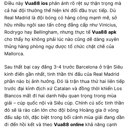
Điều này
Vua88 ios
phản ánh rõ rệt sự thận trọng mà
cả hai đội thường thể hiện khi đối đầu trực tiếp. Dù
Real Madrid là đội bóng có hàng công mạnh mẽ, sở
hữu nhiều ngôi sao tấn công đẳng cấp như Vinicius,
Rodrygo hay Bellingham, nhưng thực tế
Vua88 apk
cho thấy họ không phải lúc nào cũng dễ dàng xuyên
thủng hàng phòng ngự được tổ chức chặt chẽ của
Mallorca.
Sau thất bại cay đắng 3-4 trước Barcelona ở trận Siêu
kinh điển gần nhất, tinh thần thi đấu của Real Madrid
phần nào bị ảnh hưởng. Đó là trận thua thứ hai liên tiếp
trước đại kình địch xứ Catalan và đồng thời khiến Los
Blancos mất đi hai danh hiệu quan trọng trong mùa
giải – cúp quốc nội và Siêu cúp. Chính cú sốc tinh thần
đó sẽ là rào cản lớn cho đội bóng Hoàng gia ở vòng
đấu sắp tới, đặc biệt trong bối cảnh mùa giải đang dần
đi đến hồi kết và theo
Vua88 online
khả năng cạnh