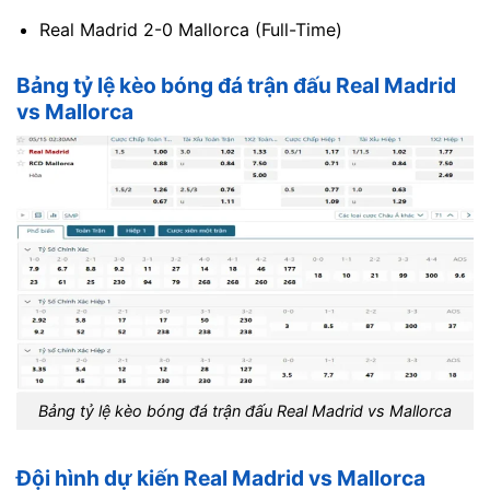
Real Madrid 2-0 Mallorca (Full-Time)
Bảng tỷ lệ kèo bóng đá trận đấu Real Madrid
vs Mallorca
Bảng tỷ lệ kèo bóng đá trận đấu Real Madrid vs Mallorca
Đội hình dự kiến Real Madrid vs Mallorca