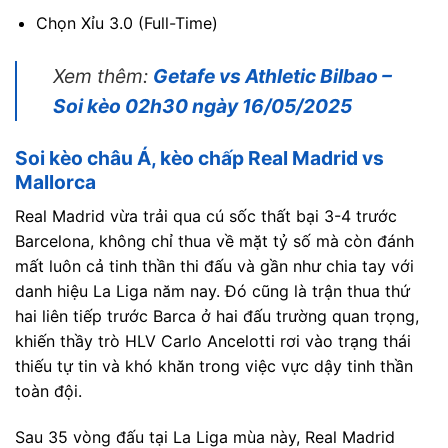
Chọn Xỉu 3.0 (Full-Time)
Xem thêm:
Getafe vs Athletic Bilbao –
Soi kèo 02h30 ngày 16/05/2025
Soi kèo châu Á, kèo chấp Real Madrid vs
Mallorca
Real Madrid vừa trải qua cú sốc thất bại 3-4 trước
Barcelona, không chỉ thua về mặt tỷ số mà còn đánh
mất luôn cả tinh thần thi đấu và gần như chia tay với
danh hiệu La Liga năm nay. Đó cũng là trận thua thứ
hai liên tiếp trước Barca ở hai đấu trường quan trọng,
khiến thầy trò HLV Carlo Ancelotti rơi vào trạng thái
thiếu tự tin và khó khăn trong việc vực dậy tinh thần
toàn đội.
Sau 35 vòng đấu tại La Liga mùa này, Real Madrid