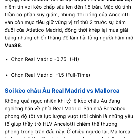
niềm tin với kèo chấp sâu lên đến 1.5 bàn. Mặc dù tinh
thần có phần suy giảm, nhưng đội bóng của Ancelotti
vẫn còn mục tiêu giữ vững vị trí thứ 2 trước sự bám
đuổi của Atletico Madrid, đồng thời khép lại mùa giải
bằng những chiến thắng để làm hài lòng người hâm mộ
Vua88
.
Chọn Real Madrid -0.75 (H1)
Chọn Real Madrid -1.5 (Full-Time)
Soi kèo châu Âu Real Madrid vs Mallorca
Không quá ngạc nhiên khi tỷ lệ kèo châu Âu đang
nghiêng hẳn về phía Real Madrid. Sân nhà Bernabeu,
phong độ tốt và lực lượng vượt trội chính là những yếu
tố giúp thầy trò HLV Ancelotti chiếm thế thượng
phong trong trận đấu này. Ở chiều ngược lại, Mallorca