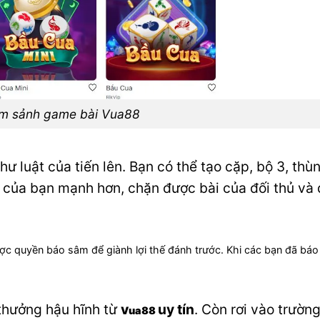
ệm sảnh game bài Vua88
ư luật của tiến lên. Bạn có thể tạo cặp, bộ 3, thù
ài của bạn mạnh hơn, chặn được bài của đối thủ và
ược quyền báo sâm để giành lợi thế đánh trước. Khi các bạn đã bá
 thưởng hậu hĩnh từ
uy tín
. Còn rơi vào trườn
Vua88