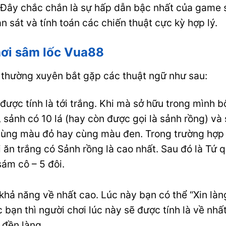
. Đây chắc chắn là sự hấp dẫn bậc nhất của game 
sát và tính toán các chiến thuật cực kỳ hợp lý.
hơi sâm lốc Vua88
 thường xuyên bắt gặp các thuật ngữ như sau:
được tính là tới trắng. Khi mà sở hữu trong mình b
 sảnh có 10 lá (hay còn được gọi là sảnh rồng) và
 cùng màu đỏ hay cùng màu đen. Trong trường hợp
i ăn trắng có Sảnh rồng là cao nhất. Sau đó là Tứ 
sám cô – 5 đôi.
khả năng về nhất cao. Lúc này bạn có thể “Xin làn
bạn thì người chơi lúc này sẽ được tính là về nhấ
 đền làng.