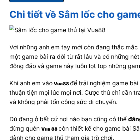
Chi tiết về Sâm lốc cho gam
Với những anh em tay mới còn đang thắc mắc kh
một game bài ra đời từ rất lâu và có những nét
đông đảo và game này luôn lọt top những game
Khi anh em vào
để trải nghiệm game bài 
Vua88
thuận tiện mọi lúc mọi nơi. Cược thủ chỉ cần t
và không phải tốn công sức di chuyển.
Dù đang ở bất cứ nơi nào bạn cũng có thể
đăn
đừng quên
còn thiết kế cho game bài S
Vua 88
dành cho game thủ tham gia trò chơi.