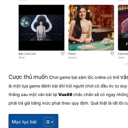
Cược thủ muốn c
và
hơi game bài sâm lốc online
có thể
là một tựa game đánh bài đòi hỏi người chơi có đầu óc tư d
thắng sau một ván bài tại
Vua88
chắc chắn sẽ có ngay những 
phải trả giá bằng mức phạt theo quy định. Quả thật là rất lôi 
Mục lục bài