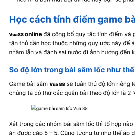
Học cách tính điểm game bà
online
đã công bố quy tắc tính điểm và p
Vua88
tân thủ cần học thuộc những quy ước này để á
nhầm lẫn và đánh sai nước đi ảnh hưởng đến k
So độ lớn trong bài sâm lốc như thế
Game bài sâm
sẽ tuân thủ độ lớn riêng 
Vua 88
chúng ta có thứ các quân bài theo độ lớn là 2 >
Xét trong các nhóm bài sâm lốc thì tổ hợp nào 
ăn đươc cặp 5 – 5. Cũng tương tự như thế áp d