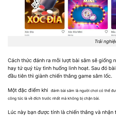
Trải nghi
Cách thức đánh ra mỗi lượt bài sâm sẽ giống nh
hay tứ quý tùy tình huống linh hoạt. Sau đó b
đầu tiên thì giành chiến thắng game sâm lốc.
Một đặc điểm khi
đánh bài sâm
là người chơi có thể đ
công tức là về đích trước nhất mà không bị chặn bài.
Lúc này bạn được tính là chiến thắng và nhận