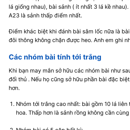
lá giống nhau), bài sảnh ( ít nhất 3 lá kề nhau
A23 là sảnh thấp điểm nhất.
Điểm khác biệt khi đánh bài sâm lốc nữa là bà
đôi thông không chặn được heo. Anh em ghi n
Các nhóm bài tính tới trắng
Khi bạn may mắn sở hữu các nhóm bài như sau 
đối thủ . Nếu họ cũng sở hữu phần bài đặc biệt
hơn.
Nhóm tới trắng cao nhất: bài gồm 10 lá liên
hoa. Thấp hơn là sảnh rồng không cần cùng