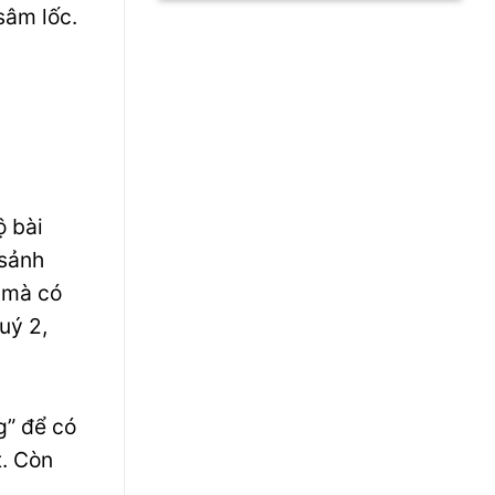
sâm lốc.
ộ bài
 sảnh
 mà có
quý 2,
g” để có
t. Còn