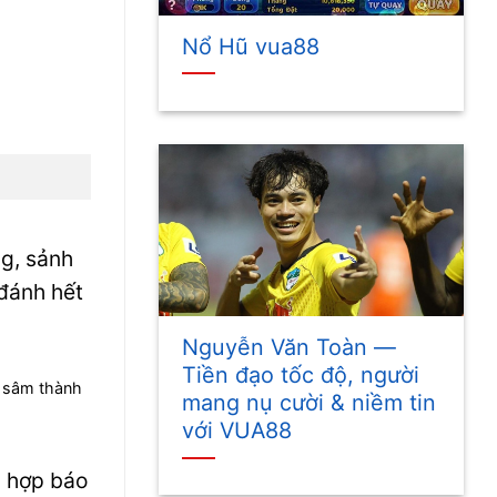
Nổ Hũ vua88
ng, sảnh
 đánh hết
Nguyễn Văn Toàn —
Tiền đạo tốc độ, người
o sâm thành
mang nụ cười & niềm tin
với VUA88
g hợp báo