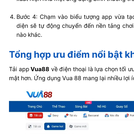
Bước 4: Chạm vào biểu tượng app vừa tạo r
diện sẽ tự động chuyển đến nền tảng chơi
nào khác.
Tổng hợp ưu điểm nổi bật 
Tải app
Vua88
về điện thoại là lựa chọn tối 
mật hơn. Ứng dụng Vua 88 mang lại nhiều lợi í