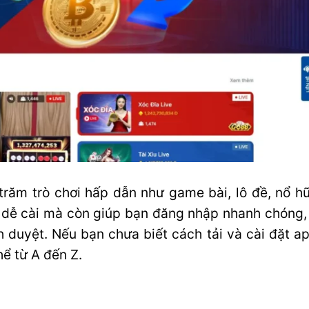
trăm trò chơi hấp dẫn như game bài, lô đề, nổ h
, dễ cài mà còn giúp bạn đăng nhập nhanh chóng,
nh duyệt. Nếu bạn chưa biết cách tải và cài đặt 
hể từ A đến Z.