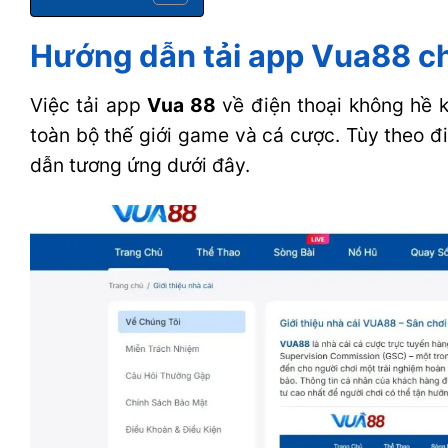
Hướng dẫn tải app Vua88 ch
Việc tải app
Vua 88
về điện thoại không hề k
toàn bộ thế giới game và cá cược. Tùy theo đ
dẫn tương ứng dưới đây.