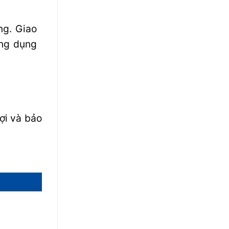
ng. Giao
ứng dụng
ợi và bảo