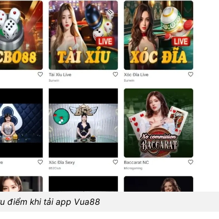
ưu điểm khi tải app Vua88