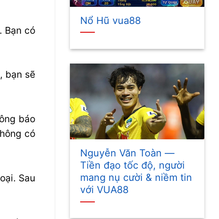
Nổ Hũ vua88
. Bạn có
, bạn sẽ
hông báo
không có
Nguyễn Văn Toàn —
Tiền đạo tốc độ, người
mang nụ cười & niềm tin
oại. Sau
với VUA88