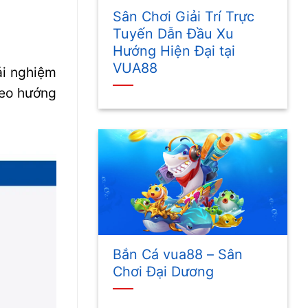
Sân Chơi Giải Trí Trực
Tuyến Dẫn Đầu Xu
Hướng Hiện Đại tại
VUA88
ải nghiệm
heo hướng
Bắn Cá vua88 – Sân
Chơi Đại Dương