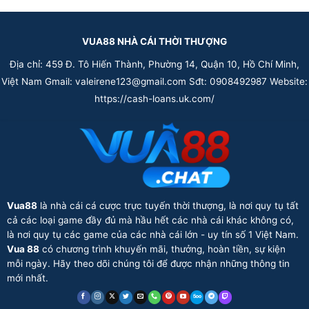
VUA88 NHÀ CÁI THỜI THƯỢNG
Địa chỉ: 459 Đ. Tô Hiến Thành, Phường 14, Quận 10, Hồ Chí Minh,
Việt Nam Gmail:
valeirene123@gmail.com
Sđt: 0908492987 Website:
https://cash-loans.uk.com/
Vua88
là nhà cái cá cược trực tuyến thời thượng, là nơi quy tụ tất
cả các loại game đầy đủ mà hầu hết các nhà cái khác không có,
là nơi quy tụ các game của các nhà cái lớn - uy tín số 1 Việt Nam.
Vua 88
có chương trình khuyến mãi, thưởng, hoàn tiền, sự kiện
mỗi ngày. Hãy theo dõi chúng tôi để được nhận những thông tin
mới nhất.