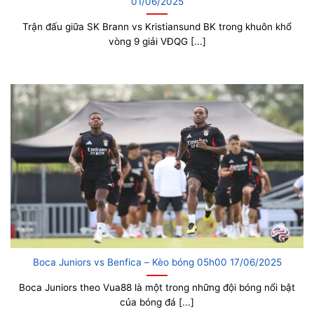
01/06/2025
Trận đấu giữa SK Brann vs Kristiansund BK trong khuôn khổ
vòng 9 giải VĐQG [...]
Boca Juniors vs Benfica – Kèo bóng 05h00 17/06/2025
Boca Juniors theo Vua88 là một trong những đội bóng nổi bật
của bóng đá [...]