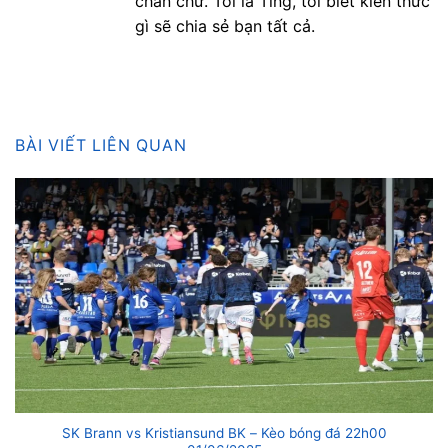
chần chừ. Tôi là Ting, tôi biết kiến thức
gì sẽ chia sẻ bạn tất cả.
BÀI VIẾT LIÊN QUAN
SK Brann vs Kristiansund BK – Kèo bóng đá 22h00