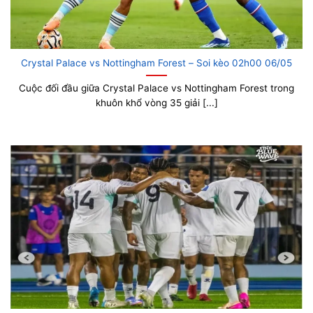
Crystal Palace vs Nottingham Forest – Soi kèo 02h00 06/05
Cuộc đối đầu giữa Crystal Palace vs Nottingham Forest trong
khuôn khổ vòng 35 giải [...]