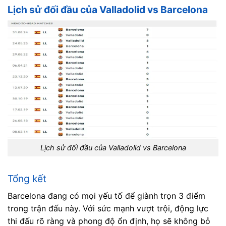
Lịch sử đối đầu của Valladolid vs Barcelona
Lịch sử đối đầu của Valladolid vs Barcelona
Tổng kết
Barcelona đang có mọi yếu tố để giành trọn 3 điểm
trong trận đấu này. Với sức mạnh vượt trội, động lực
thi đấu rõ ràng và phong độ ổn định, họ sẽ không bỏ