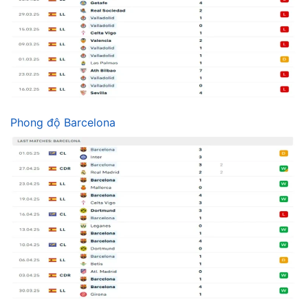
Phong độ Barcelona