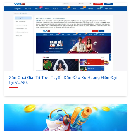
Sân Chơi Giải Trí Trực Tuyến Dẫn Đầu Xu Hướng Hiện Đại
tại VUA88