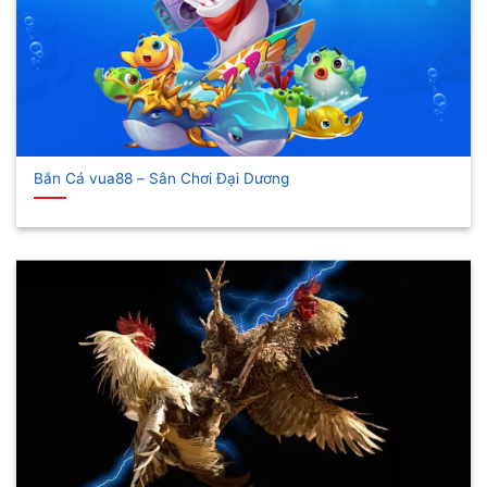
Bắn Cá vua88 – Sân Chơi Đại Dương