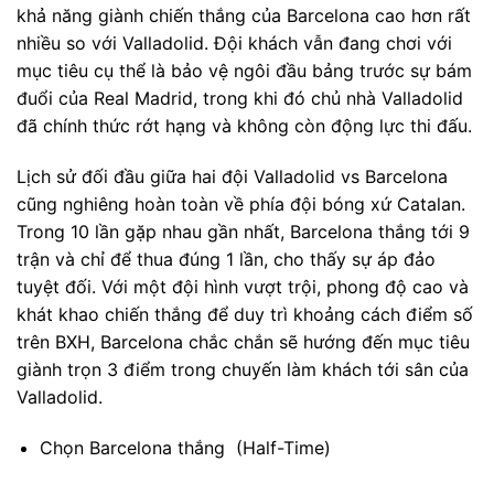
khả năng giành chiến thắng của Barcelona cao hơn rất
nhiều so với Valladolid. Đội khách vẫn đang chơi với
mục tiêu cụ thể là bảo vệ ngôi đầu bảng trước sự bám
đuổi của Real Madrid, trong khi đó chủ nhà Valladolid
đã chính thức rớt hạng và không còn động lực thi đấu.
Lịch sử đối đầu giữa hai đội Valladolid vs Barcelona
cũng nghiêng hoàn toàn về phía đội bóng xứ Catalan.
Trong 10 lần gặp nhau gần nhất, Barcelona thắng tới 9
trận và chỉ để thua đúng 1 lần, cho thấy sự áp đảo
tuyệt đối. Với một đội hình vượt trội, phong độ cao và
khát khao chiến thắng để duy trì khoảng cách điểm số
trên BXH, Barcelona chắc chắn sẽ hướng đến mục tiêu
giành trọn 3 điểm trong chuyến làm khách tới sân của
Valladolid.
Chọn Barcelona thắng (Half-Time)