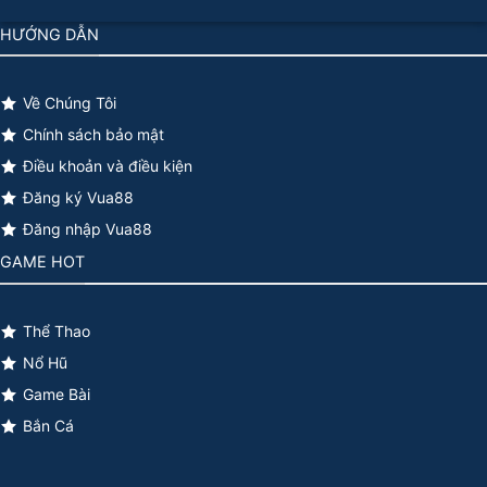
HƯỚNG DẪN
Về Chúng Tôi
Chính sách bảo mật
Điều khoản và điều kiện
Đăng ký Vua88
Đăng nhập Vua88
GAME HOT
Thể Thao
Nổ Hũ
Game Bài
Bắn Cá