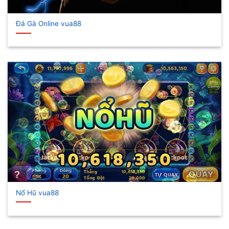
Đá Gà Online vua88
Nổ Hũ vua88