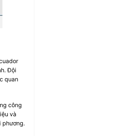
Ecuador
h. Đội
ắc quan
hàng công
iệu và
ối phương.