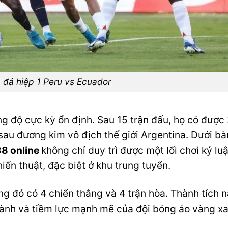
 đá hiệp 1 Peru vs Ecuador
ng độ cực kỳ ổn định. Sau 15 trận đấu, họ có được
sau đương kim vô địch thế giới Argentina. Dưới bà
8 online
không chỉ duy trì được một lối chơi kỷ luậ
iến thuật, đặc biệt ở khu trung tuyến.
ong đó có 4 chiến thắng và 4 trận hòa. Thành tích 
hành và tiềm lực mạnh mẽ của đội bóng áo vàng xa