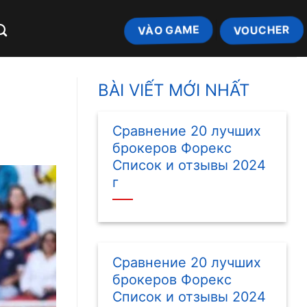
VÀO GAME
VOUCHER
BÀI VIẾT MỚI NHẤT
Сравнение 20 лучших
брокеров Форекс
Список и отзывы 2024
г
Сравнение 20 лучших
брокеров Форекс
Список и отзывы 2024