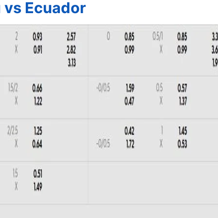
u vs Ecuador