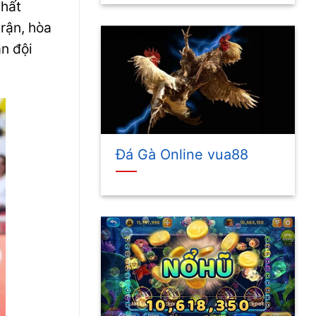
chất
trận, hòa
àn đội
Đá Gà Online vua88