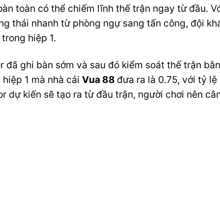
àn toàn có thể chiếm lĩnh thế trận ngay từ đầu. V
ạng thái nhanh từ phòng ngự sang tấn công, đội k
trong hiệp 1.
or đã ghi bàn sớm và sau đó kiểm soát thế trận bằn
u hiệp 1 mà nhà cái
Vua 88
đưa ra là 0.75, với tỷ l
or dự kiến sẽ tạo ra từ đầu trận, người chơi nên câ