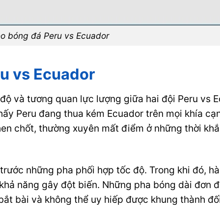
èo bóng đá Peru vs Ecuador
ru vs Ecuador
độ và tương quan lực lượng giữa hai đội Peru vs 
 thấy Peru đang thua kém Ecuador trên mọi khía cạn
 then chốt, thường xuyên mất điểm ở những thời kh
ạn trước những pha phối hợp tốc độ. Trong khi đó, 
ủ khả năng gây đột biến. Những pha bóng dài đơn đ
ị bắt bài và không thể uy hiếp được khung thành đ