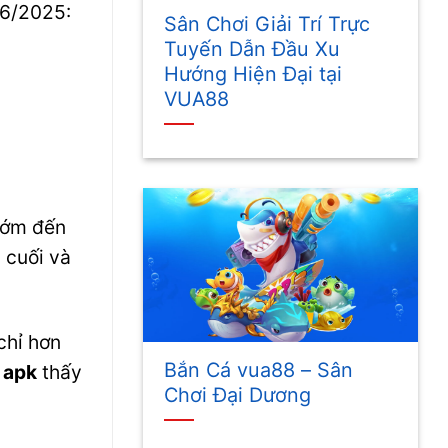
06/2025:
Sân Chơi Giải Trí Trực
Tuyến Dẫn Đầu Xu
Hướng Hiện Đại tại
VUA88
 sớm đến
 cuối và
chỉ hơn
Bắn Cá vua88 – Sân
 apk
thấy
Chơi Đại Dương