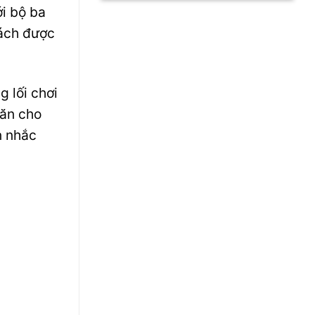
ới bộ ba
hách được
g lối chơi
ệ ăn cho
n nhắc