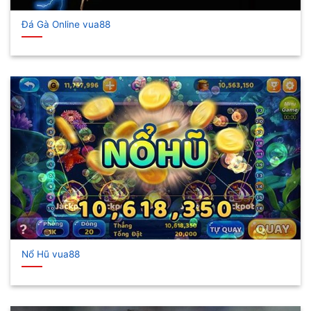
Đá Gà Online vua88
Nổ Hũ vua88