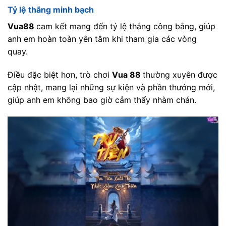
Tỷ lệ thắng minh bạch
Vua88
cam kết mang đến tỷ lệ thắng công bằng, giúp
anh em hoàn toàn yên tâm khi tham gia các vòng
quay.
Điều đặc biệt hơn, trò chơi
Vua 88
thường xuyên được
cập nhật, mang lại những sự kiện và phần thưởng mới,
giúp anh em không bao giờ cảm thấy nhàm chán.