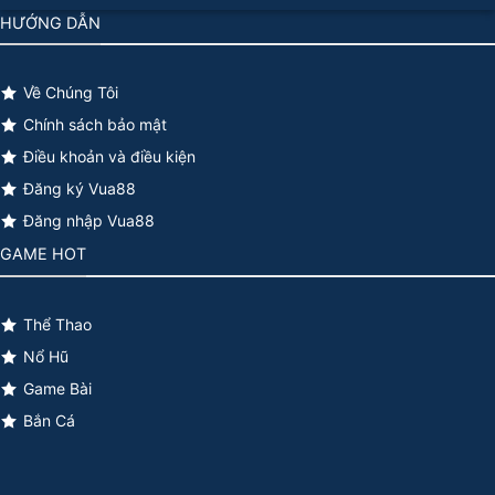
HƯỚNG DẪN
Về Chúng Tôi
Chính sách bảo mật
Điều khoản và điều kiện
Đăng ký Vua88
Đăng nhập Vua88
GAME HOT
Thể Thao
Nổ Hũ
Game Bài
Bắn Cá