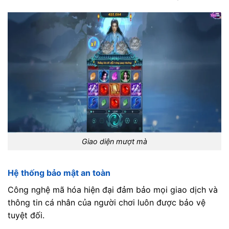
Giao diện mượt mà
Hệ thống bảo mật an toàn
Công nghệ mã hóa hiện đại đảm bảo mọi giao dịch và
thông tin cá nhân của người chơi luôn được bảo vệ
tuyệt đối.