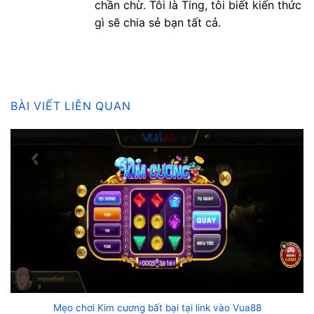
chần chừ. Tôi là Ting, tôi biết kiến thức
gì sẽ chia sẻ bạn tất cả.
BÀI VIẾT LIÊN QUAN
Mẹo chơi Kim cương bất bại tại link vào Vua88