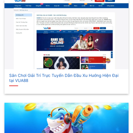
Sân Chơi Giải Trí Trực Tuyến Dẫn Đầu Xu Hướng Hiện Đại
tại VUA88