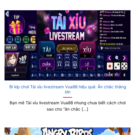
Bí kíp chơi Tài xỉu livestream Vua88 hiệu quả: Ăn chắc thắng
lớn
Bạn mê Tài xỉu livestream Vua88 nhưng chưa biết cách chơi
sao cho “ăn chắc [...]