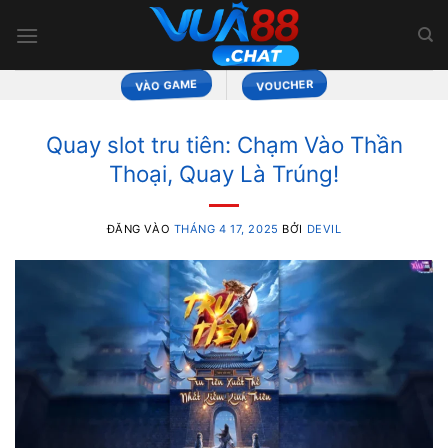
Bỏ
qua
nội
dung
VÀO GAME
VOUCHER
Quay slot tru tiên: Chạm Vào Thần
Thoại, Quay Là Trúng!
ĐĂNG VÀO
THÁNG 4 17, 2025
BỞI
DEVIL